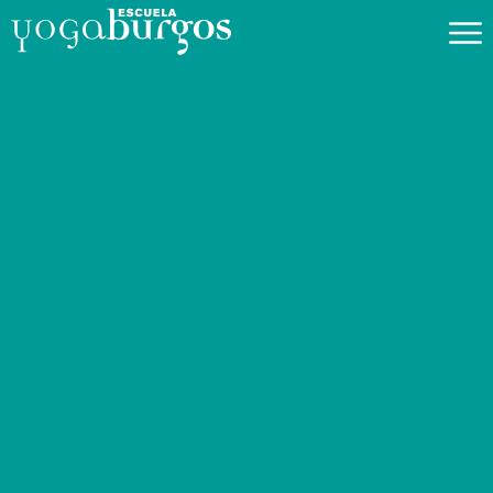
Blog.
Sigue todo lo que hacemos en la escuela
FILTRAR POR AÑO
Retiro de
Verano 2025
¡Ya está abierta la
inscripción para
nuestro retiro de
primavera! 😊 Puedes
consultar